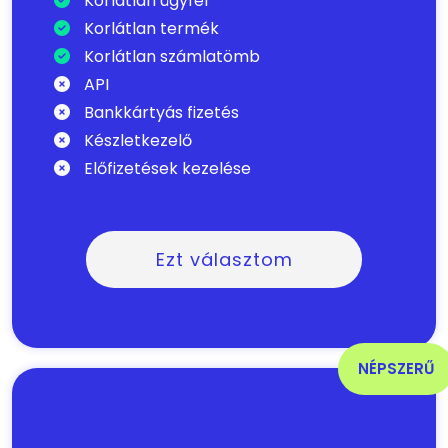
Korlátlan ügyfél
Korlátlan termék
Korlátlan számlatömb
API
Bankkártyás fizetés
Készletkezelő
Előfizetések kezelése
Ezt választom
NÉPSZERŰ