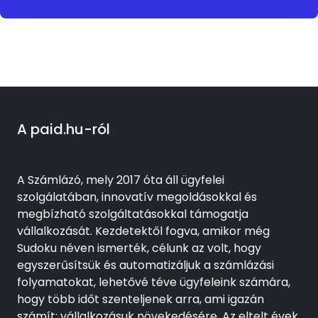
A paid.hu-ról
A Számlázó, mely 2017 óta áll ügyfelei
szolgálatában, innovatív megoldásokkal és
megbízható szolgáltatásokkal támogatja
vállalkozását. Kezdetektől fogva, amikor még
Sudoku néven ismerték, célunk az volt, hogy
egyszerűsítsük és automatizáljuk a számlázási
folyamatokat, lehetővé téve ügyfeleink számára,
hogy több időt szenteljenek arra, ami igazán
számít: vállalkozásuk növekedésére. Az eltelt évek