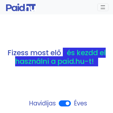
Fizess most elő
és kezdd el
használni a paid.hu-t!
Havidíjas
Éves